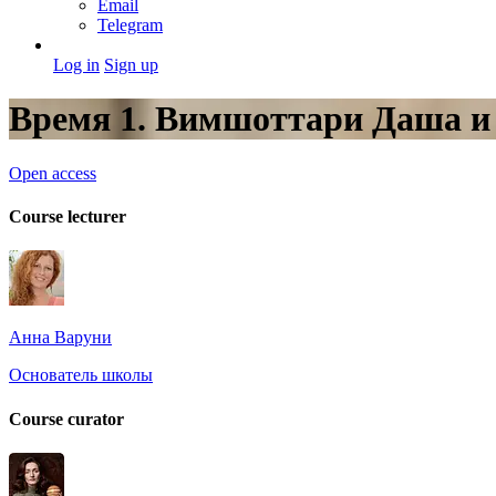
Email
Telegram
Log in
Sign up
Время 1. Вимшоттари Даша и
Open access
Course lecturer
Анна Варуни
Основатель школы
Course curator