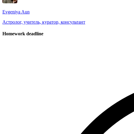
Evgeniya Aun
Астролог, учитель, куратор, консультант
Homework deadline