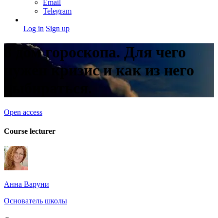
Email
Telegram
Log in
Sign up
8 дом гороскопа. Для чего
нужен кризис и как из него
выбираться.
Open access
Course lecturer
Анна Варуни
Основатель школы