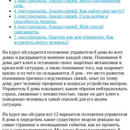
3 дом гороскопа. Анализ связей. Метод продвижения
себя.
4 дом гороскопа. Анализ связей. Как найти свое место?
5 дом гороскопа. Анализ связей. Сила разума и
способность творить.
6 дом гороскопа. Анализ связей. Мой способ
самозащиты.
7 дом гороскопа. Партнер как мое отражение. Как
встретить своего человека?
На курсе обсуждается положение управителя 8 дома во всех
домах и раскрывается значение каждой связи. Понимание 8
дома дает ключ к осознанию своих защитных механизмов в
кризисной ситуации, а также понимание того, как назревает
кризис и из чего он складывается. 8 дом - это место развития
понимания причино-следственных связей, опыт по этому
дому дает человеку прозрение в вопросах устройства материи.
Управитель 8 дома показывает, каким образом нейтрализовать
страхи, связанные с неизвестностью, также он дает ключ к
поведению человека в самой опасной для его жизни
ситуации.
На курсе мы обсудим все 12 вариантов положения управителя
8 дома и определим, какие существуют модели реакции на
самые страшные и неожиданные события, как их прожить,
как к ним подготовиться. Мы также будем рассматривать 8